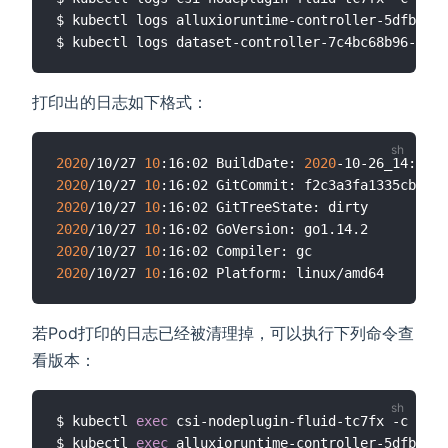
$ kubectl logs alluxioruntime-controller-5dfb5c79
$ kubectl logs dataset-controller-7c4bc68b96-26mc
打印出的日志如下格式：
2020
/10/27 
10
:16:02 BuildDate: 
2020
2020
/10/27 
10
2020
/10/27 
10
2020
/10/27 
10
2020
/10/27 
10
2020
/10/27 
10
若Pod打印的日志已经被清理掉，可以执行下列命令查
看版本：
$ kubectl 
exec
 csi-nodeplugin-fluid-tc7fx -c plug
$ kubectl 
exec
 alluxioruntime-controller-5dfb5c79