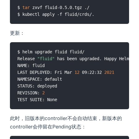
$ 
tar
 zxvf fluid-0.5.0.tgz ./

更新：
$ helm upgrade fluid fluid/

Release 
"fluid"
 has been upgraded. Happy Helming
!
NAME: fluid

LAST DEPLOYED: Fri Mar 
12
 09:22:32 
2021
NAMESPACE: default

STATUS: deployed

REVISION: 
2
此时，旧版本的controller不会自动结束，新版本的
controller会停留在Pending状态：