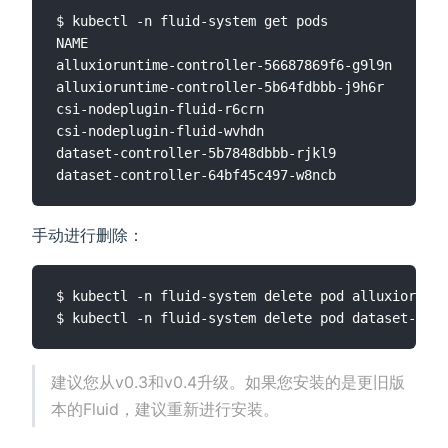
$ kubectl -n fluid-system get pods

NAME                                         READ
alluxioruntime-controller-56687869f6-g9l9n   
0
/1 
alluxioruntime-controller-5b64fdbbb-j9h6r    
1
/1 
csi-nodeplugin-fluid-r6crn                   
2
/2 
csi-nodeplugin-fluid-wvhdn                   
2
/2 
dataset-controller-5b7848dbbb-rjkl9          
1
/1 
dataset-controller-64bf45c497-w8ncb          
0
/1 
手动进行删除：
$ kubectl -n fluid-system delete pod alluxiorunti
建议您从v0.3和v0.4升级。如果您安装的是更旧版
本的Fluid，建议重新进行安装。