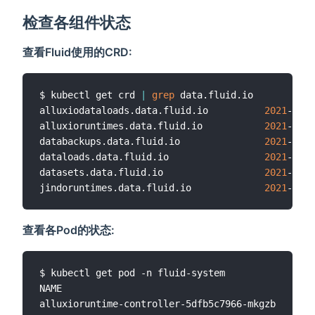
检查各组件状态
查看Fluid使用的CRD:
$ kubectl get crd 
|
grep
 data.fluid.io

alluxiodataloads.data.fluid.io          
2021
-03-1
alluxioruntimes.data.fluid.io           
2021
-03-1
databackups.data.fluid.io               
2021
-03-1
dataloads.data.fluid.io                 
2021
-03-1
datasets.data.fluid.io                  
2021
-03-1
jindoruntimes.data.fluid.io             
2021
查看各Pod的状态:
$ kubectl get pod -n fluid-system

NAME                                         READ
alluxioruntime-controller-5dfb5c7966-mkgzb   
1
/1 