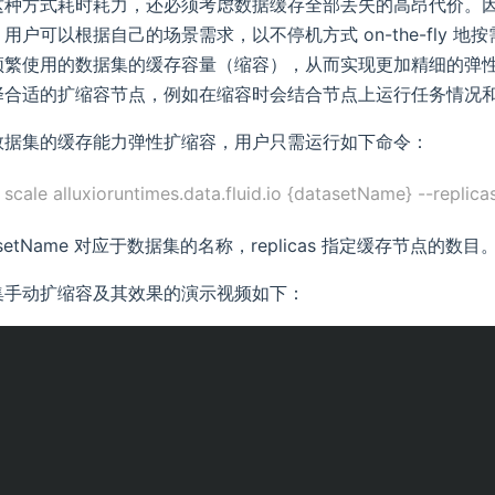
这种方式耗时耗力，还必须考虑数据缓存全部丢失的高昂代价。
用户可以根据自己的场景需求，以不停机方式 on-the-fly
繁使用的数据集的缓存容量（缩容），从而实现更加精细的弹性资
择合适的扩缩容节点，例如在缩容时会结合节点上运行任务情况
数据集的缓存能力弹性扩缩容，用户只需运行如下命令：
 scale alluxioruntimes.data.fluid.io {datasetName} --replic
asetName 对应于数据集的名称，replicas 指定缓存节点的数目
集手动扩缩容及其效果的演示视频如下：