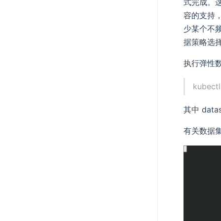
式完成。
容的支持，
少某个不频
据策略选
执行弹性
kubectl
其中 dat
有关数据