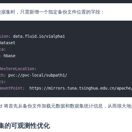
数据集时，只需新增一个指定备份文件位置的字段：
sion
:
ta
:
:
RestoreLocation
:
th
:
 pvc
:
//pvc
-
local/subpath1/

ts
:
mountPoint
:
  https
:
uid 将首先从备份文件加载元数据和数据集统计信息，从而很大
据集的可观测性优化