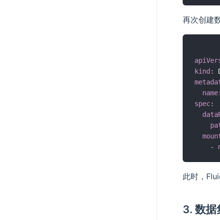
再次创建
apiVer
kind
:
metada
name
spec
:
data
pa
moun
-
此时，Fl
3. 数