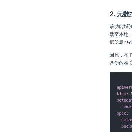
2. 元
该功能增强了
载至本地
据信息也
因此，在 F
备份的相关
apiVer
kind
:
metada
name
spec
:
data
back